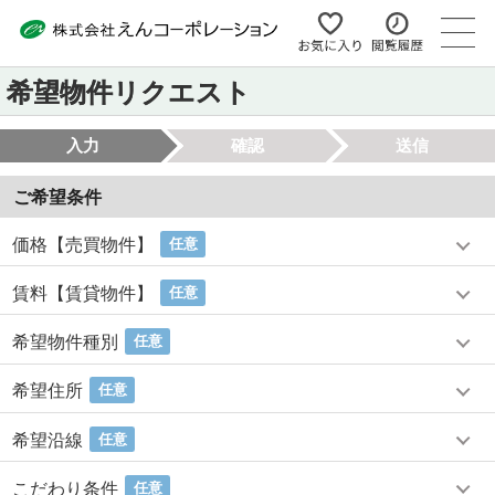
希望物件リクエスト
入力
確認
送信
ご希望条件
価格【売買物件】
任意
賃料【賃貸物件】
任意
希望物件種別
任意
希望住所
任意
希望沿線
任意
こだわり条件
任意