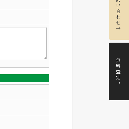
い
合
わ
せ
→
無
料
査
定
→