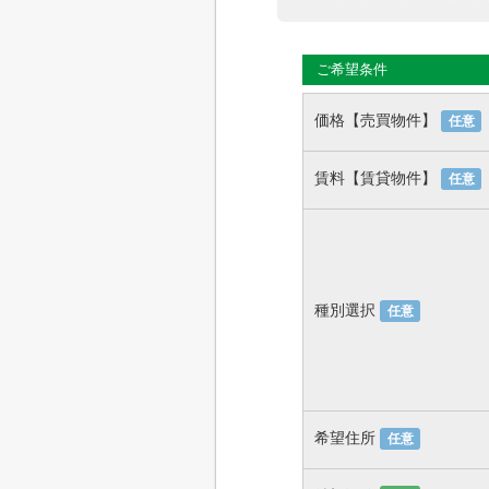
ご希望条件
価格【売買物件】
任意
賃料【賃貸物件】
任意
種別選択
任意
希望住所
任意