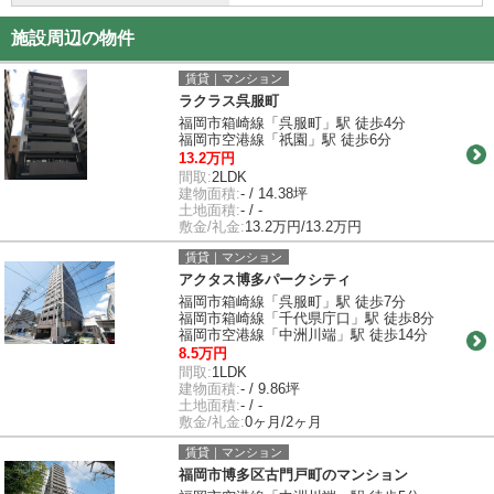
施設周辺の物件
賃貸｜マンション
ラクラス呉服町
福岡市箱崎線「呉服町」駅 徒歩4分
福岡市空港線「祇園」駅 徒歩6分
13.2万円
間取:
2LDK
建物面積:
- / 14.38坪
土地面積:
- / -
敷金/礼金:
13.2万円/13.2万円
賃貸｜マンション
アクタス博多パークシティ
福岡市箱崎線「呉服町」駅 徒歩7分
福岡市箱崎線「千代県庁口」駅 徒歩8分
福岡市空港線「中洲川端」駅 徒歩14分
8.5万円
間取:
1LDK
建物面積:
- / 9.86坪
土地面積:
- / -
敷金/礼金:
0ヶ月/2ヶ月
賃貸｜マンション
福岡市博多区古門戸町のマンション