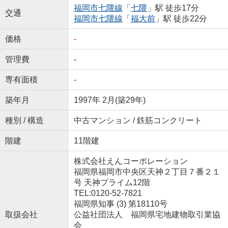
福岡市七隈線
「
七隈
」駅 徒歩17分
交通
福岡市七隈線
「
福大前
」駅 徒歩22分
価格
-
管理費
-
専有面積
-
築年月
1997年 2月(築29年)
種別 / 構造
中古マンション / 鉄筋コンクリート
階建
11階建
株式会社えんコーポレーション
福岡県福岡市中央区天神２丁目７番２１
号 天神プライム12階
TEL:0120-52-7821
福岡県知事 (3) 第18110号
取扱会社
公益社団法人 福岡県宅地建物取引業協
会