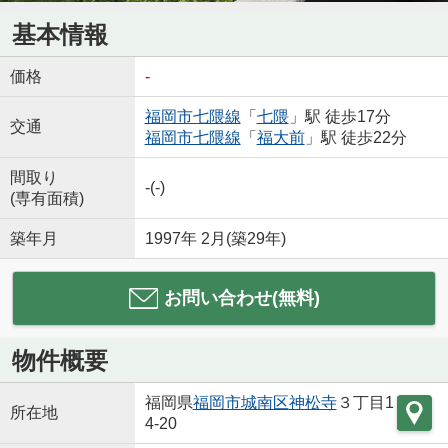
基本情報
価格
-
福岡市七隈線
「
七隈
」駅 徒歩17分
交通
福岡市七隈線
「
福大前
」駅 徒歩22分
間取り
-(-)
(専有面積)
築年月
1997年 2月(築29年)
お問い合わせ(無料)
物件概要
福岡県
福岡市城南区
神松寺
３丁目1
所在地
4-20