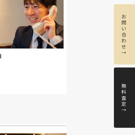
お
問
い
合
わ
せ
→
報
無
料
査
定
→