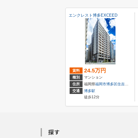
エンクレスト博多EXCEED
24.5万円
賃料
種別
マンション
住所
福岡県
福岡市博多区
住吉
２丁目
交通
博多駅
徒歩12分
探す