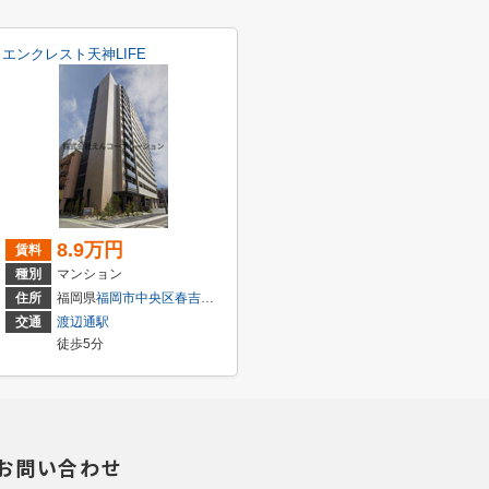
エンクレスト天神LIFE
8.9万円
賃料
種別
マンション
住所
福岡県
福岡市中央区
春吉
１丁目
交通
渡辺通駅
徒歩5分
お問い合わせ