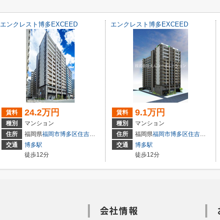
エンクレスト博多EXCEED
エンクレスト博多EXCEED
24.2万円
9.1万円
賃料
賃料
種別
マンション
種別
マンション
住所
福岡県
福岡市博多区
住吉
２丁目
住所
福岡県
福岡市博多区
住吉
２丁目
交通
博多駅
交通
博多駅
徒歩12分
徒歩12分
会社情報