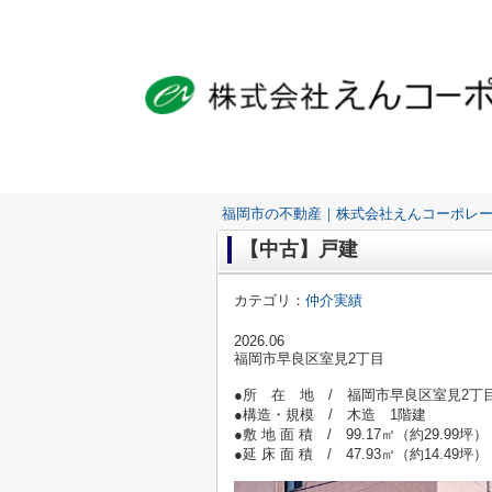
福岡市の不動産｜株式会社えんコーポレ
【中古】戸建
カテゴリ：
仲介実績
2026.06
福岡市早良区室見2丁目
●所 在 地 / 福岡市早良区室
●構造・規模 / 木造 1階建
●敷 地 面 積 / 99.17㎡（約29.99坪）
●延 床 面 積 / 47.93㎡（約14.49坪）