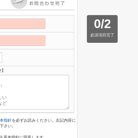
0
/
2
必須項目完了
せ】
本指針
を必ずお読みください。左記内容に
下さい。
る基本指針に同意します。