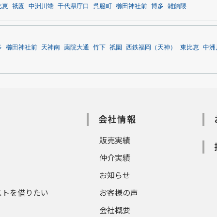
比恵
祇園
中洲川端
千代県庁口
呉服町
櫛田神社前
博多
雑餉隈
多
櫛田神社前
天神南
薬院大通
竹下
祇園
西鉄福岡（天神）
東比恵
中洲
会社情報
販売実績
仲介実績
お知らせ
ストを借りたい
お客様の声
会社概要