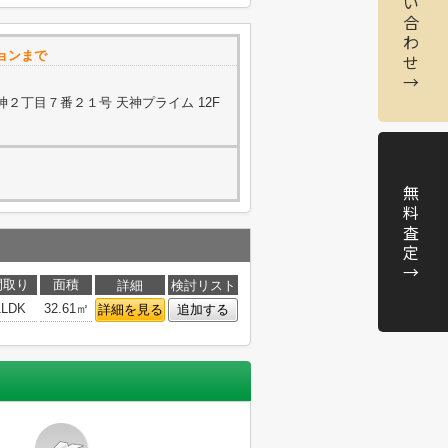
い
合
わ
ョンまで
せ
→
２丁目７番２１号 天神プライム 12F
無
料
査
定
→
間取り
面積
詳細
検討リスト
1LDK
32.61㎡
詳細を見る
追加する