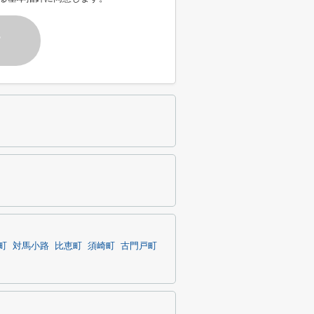
す
町
対馬小路
比恵町
須崎町
古門戸町