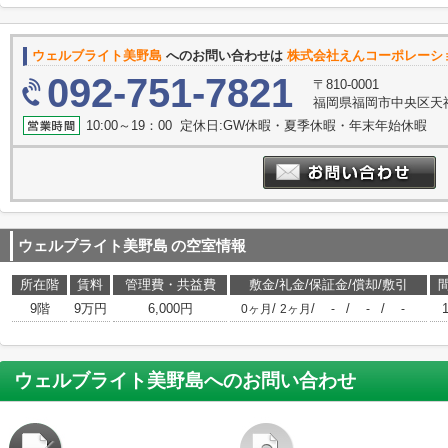
ウェルブライト美野島
へのお問い合わせは
株式会社えんコーポレーシ
092-751-7821
〒810-0001
福岡県福岡市中央区天神
10:00～19：00 定休日:GW休暇・夏季休暇・年末年始休暇
ウェルブライト美野島
の空室情報
所在階
賃料
管理費・共益費
敷金/礼金/保証金/償却/敷引
9階
9万円
6,000円
/
/
/
/
0ヶ月
2ヶ月
-
-
-
ウェルブライト美野島
へのお問い合わせ