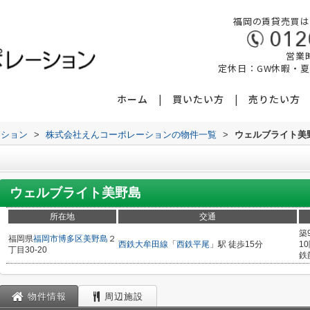
福岡の賃貸売買は
営業時
定休日：GW休暇・
ホーム
買いたい方
売りたい方
ーション
>
株式会社えんコーポレーションの物件一覧
>
ウェルブライト美
ウェルブライト美野島
所在地
交通
築
福岡県
福岡市博多区
美野島
２
西鉄大牟田線
「
西鉄平尾
」駅 徒歩15分
1
丁目30-20
鉄
物件情報
周辺施設