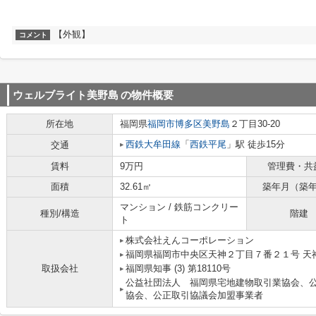
【外観】
コメント
ウェルブライト美野島
の物件概要
所在地
福岡県
福岡市博多区
美野島
２丁目30-20
西鉄大牟田線
「
西鉄平尾
」駅 徒歩15分
交通
賃料
9万円
管理費・共
面積
32.61㎡
築年月（築
マンション / 鉄筋コンクリー
種別/構造
階建
ト
株式会社えんコーポレーション
福岡県福岡市中央区天神２丁目７番２１号 天神
取扱会社
福岡県知事 (3) 第18110号
公益社団法人 福岡県宅地建物取引業協会、
協会、公正取引協議会加盟事業者