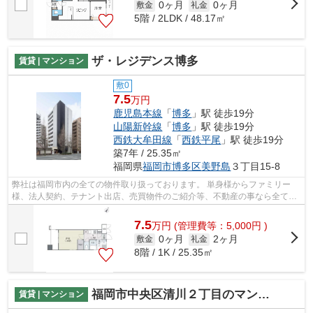
0ヶ月
0ヶ月
敷金
礼金
5階 / 2LDK / 48.17㎡
ザ・レジデンス博多
賃貸 | マンション
敷0
7.5
万円
鹿児島本線
「
博多
」駅 徒歩19分
山陽新幹線
「
博多
」駅 徒歩19分
西鉄大牟田線
「
西鉄平尾
」駅 徒歩19分
築7年 / 25.35㎡
福岡県
福岡市博多区
美野島
３丁目15-8
弊社は福岡市内の全ての物件取り扱っております。 単身様からファミリー
様、法人契約、テナント出店、売買物件のご紹介等、不動産の事なら全てお
任せください！！ 全ての方に満足して...
7.5
万
円
(管理費等：5,000円 )
0ヶ月
2ヶ月
敷金
礼金
8階 / 1K / 25.35㎡
福岡市中央区清川２丁目のマンション
賃貸 | マンション