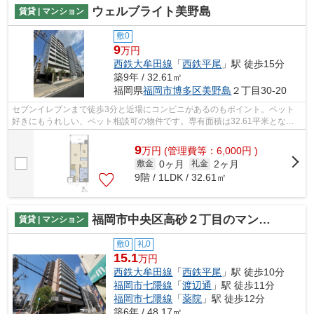
ウェルブライト美野島
賃貸 | マンション
敷0
9
万円
西鉄大牟田線
「
西鉄平尾
」駅 徒歩15分
築9年 / 32.61㎡
福岡県
福岡市博多区
美野島
２丁目30-20
セブンイレブンまで徒歩3分と近場にコンビニがあるのもポイント。ペット
好きにもうれしい、ペット相談可の物件です。専有面積は32.61平米となっ
ております。当社では、西鉄大牟田線西...
9
万
円
(管理費等：6,000円 )
0ヶ月
2ヶ月
敷金
礼金
9階 / 1LDK / 32.61㎡
福岡市中央区高砂２丁目のマンション
賃貸 | マンション
敷0
礼0
15.1
万円
西鉄大牟田線
「
西鉄平尾
」駅 徒歩10分
福岡市七隈線
「
渡辺通
」駅 徒歩11分
福岡市七隈線
「
薬院
」駅 徒歩12分
築6年 / 48.17㎡