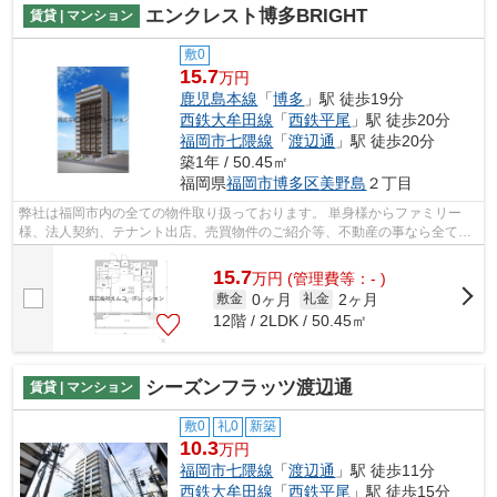
エンクレスト博多BRIGHT
賃貸 | マンション
敷0
15.7
万円
鹿児島本線
「
博多
」駅 徒歩19分
西鉄大牟田線
「
西鉄平尾
」駅 徒歩20分
福岡市七隈線
「
渡辺通
」駅 徒歩20分
築1年 / 50.45㎡
福岡県
福岡市博多区
美野島
２丁目
弊社は福岡市内の全ての物件取り扱っております。 単身様からファミリー
様、法人契約、テナント出店、売買物件のご紹介等、不動産の事なら全てお
任せください！！ 全ての方に満足して...
15.7
万
円
(管理費等：- )
0ヶ月
2ヶ月
敷金
礼金
12階 / 2LDK / 50.45㎡
シーズンフラッツ渡辺通
賃貸 | マンション
敷0
礼0
新築
10.3
万円
福岡市七隈線
「
渡辺通
」駅 徒歩11分
西鉄大牟田線
「
西鉄平尾
」駅 徒歩15分