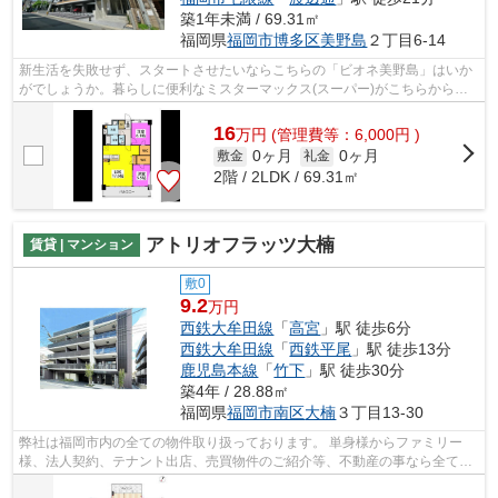
築1年未満 / 69.31㎡
福岡県
福岡市博多区
美野島
２丁目6-14
新生活を失敗せず、スタートさせたいならこちらの「ビオネ美野島」はいか
がでしょうか。暮らしに便利なミスターマックス(スーパー)がこちらから
276mのところにあります。福岡市博多区...
16
万
円
(管理費等：6,000円 )
0ヶ月
0ヶ月
敷金
礼金
2階 / 2LDK / 69.31㎡
アトリオフラッツ大楠
賃貸 | マンション
敷0
9.2
万円
西鉄大牟田線
「
高宮
」駅 徒歩6分
西鉄大牟田線
「
西鉄平尾
」駅 徒歩13分
鹿児島本線
「
竹下
」駅 徒歩30分
築4年 / 28.88㎡
福岡県
福岡市南区
大楠
３丁目13-30
弊社は福岡市内の全ての物件取り扱っております。 単身様からファミリー
様、法人契約、テナント出店、売買物件のご紹介等、不動産の事なら全てお
任せください！！ 全ての方に満足して...