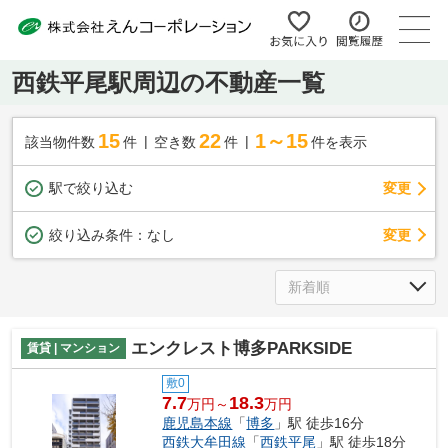
西鉄平尾駅周辺の不動産一覧
15
22
1～15
該当物件数
件
空き数
件
件を表示
駅で絞り込む
変更
変更
絞り込み条件：
なし
エンクレスト博多PARKSIDE
賃貸 | マンション
敷0
7.7
18.3
万円～
万円
鹿児島本線
「
博多
」駅 徒歩16分
西鉄大牟田線
「
西鉄平尾
」駅 徒歩18分