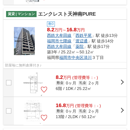
エンクレスト天神南PURE
賃貸 | マンション
敷0
8.2
16.8
万円～
万円
西鉄大牟田線
「
西鉄平尾
」駅 徒歩13分
福岡市七隈線
「
渡辺通
」駅 徒歩14分
西鉄大牟田線
「
薬院
」駅 徒歩17分
築3年 / 25.22㎡～50.12㎡
福岡県
福岡市中央区
清川
３丁目
部屋毎に無料倉庫付き♪
8.2
万
円
(管理費等：- )
0ヶ月
2ヶ月
敷金
礼金
6階 / 1DK / 25.22㎡
16.8
万
円
(管理費等：- )
0ヶ月
2ヶ月
敷金
礼金
13階 / 2LDK / 50.12㎡