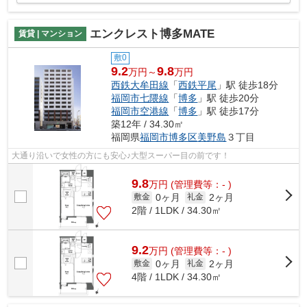
エンクレスト博多MATE
賃貸 | マンション
敷0
9.2
9.8
万円～
万円
西鉄大牟田線
「
西鉄平尾
」駅 徒歩18分
福岡市七隈線
「
博多
」駅 徒歩20分
福岡市空港線
「
博多
」駅 徒歩17分
築12年 / 34.30㎡
福岡県
福岡市博多区
美野島
３丁目
大通り沿いで女性の方にも安心♪大型スーパー目の前です！
9.8
万
円
(管理費等：- )
0ヶ月
2ヶ月
敷金
礼金
2階 / 1LDK / 34.30㎡
9.2
万
円
(管理費等：- )
0ヶ月
2ヶ月
敷金
礼金
4階 / 1LDK / 34.30㎡