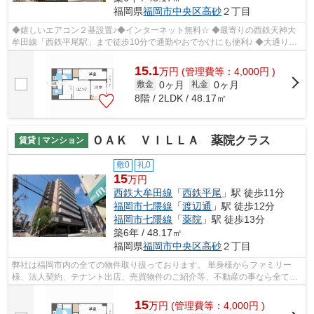
福岡県
福岡市中央区
高砂
２丁目
◆嬉しいエアコン２基設置♪◆インターネット無料☆ ◆最寄りの西鉄天神大
牟田線「西鉄平尾駅」まで徒歩10分で通勤やおでかけにも便利♪ ◆大通りか
ら一本入ってすぐの立地なので、車の騒音等...
15.1
万
円
(管理費等：4,000円 )
0ヶ月
0ヶ月
敷金
礼金
8階 / 2LDK / 48.17㎡
ＯＡＫ ＶＩＬＬＡ 薬院クラス
賃貸 | マンション
敷0
礼0
15
万円
西鉄大牟田線
「
西鉄平尾
」駅 徒歩11分
福岡市七隈線
「
渡辺通
」駅 徒歩12分
福岡市七隈線
「
薬院
」駅 徒歩13分
築6年 / 48.17㎡
福岡県
福岡市中央区
高砂
２丁目
弊社は福岡市内の全ての物件取り扱っております。 単身様からファミリー
様、法人契約、テナント出店、売買物件のご紹介等、不動産の事なら全てお
任せください！！ 全ての方に満足して...
15
万
円
(管理費等：4,000円 )