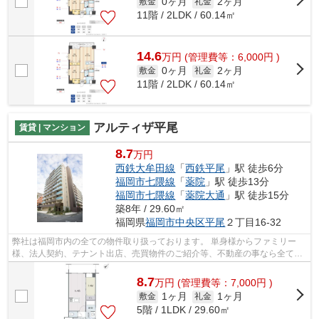
0ヶ月
2ヶ月
敷金
礼金
11階 / 2LDK / 60.14㎡
14.6
万
円
(管理費等：6,000円 )
0ヶ月
2ヶ月
敷金
礼金
11階 / 2LDK / 60.14㎡
アルティザ平尾
賃貸 | マンション
8.7
万円
西鉄大牟田線
「
西鉄平尾
」駅 徒歩6分
福岡市七隈線
「
薬院
」駅 徒歩13分
福岡市七隈線
「
薬院大通
」駅 徒歩15分
築8年 / 29.60㎡
福岡県
福岡市中央区
平尾
２丁目16-32
弊社は福岡市内の全ての物件取り扱っております。 単身様からファミリー
様、法人契約、テナント出店、売買物件のご紹介等、不動産の事なら全てお
任せください！！ 全ての方に満足して...
8.7
万
円
(管理費等：7,000円 )
1ヶ月
1ヶ月
敷金
礼金
5階 / 1LDK / 29.60㎡