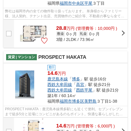
福岡県
福岡市中央区
平尾
３丁目
弊社は福岡市内の全ての物件取り扱っております。 単身様からファミリー
様、法人契約、テナント出店、売買物件のご紹介等、不動産の事なら全てお
任せください！！ 全ての方に満足して...
28.8
万
円
(管理費等：10,000円 )
0ヶ月
0ヶ月
敷金
礼金
3階 / 2LDK / 73.96㎡
PROSPECT HAKATA
賃貸 | マンション
敷0
14.6
万円
鹿児島本線
「
博多
」駅 徒歩16分
西鉄大牟田線
「
高宮
」駅 徒歩21分
西鉄大牟田線
「
西鉄平尾
」駅 徒歩21分
築1年 / 60.14㎡
福岡県
福岡市博多区
美野島
３丁目1-38
PROSPECT HAKATA：鹿児島本線博多駅にも近くて便利。セブンイレブン
まで徒歩5分と近場にコンビニがあるのもポイント。快適な暮らしがしたい
とお考えの方に、ぜひご紹介したい街があり...
14.6
万
円
(管理費等：6,000円 )