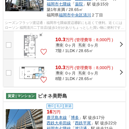
福岡市七隈線
「
薬院
」駅 徒歩15分
築1年未満 / 28.65㎡
福岡県
福岡市中央区
清川
２丁目
シーズンフラッツ渡辺通：福岡市七隈線渡辺通駅にも近くて便利。近くには
ローソン 福岡清川二丁目店(徒歩1分)がありちょっとした買い物に便利です。
新築の物件です。こちらはマンショ...
10.3
万
円
(管理費等：8,000円 )
0ヶ月
0ヶ月
敷金
礼金
7階 / 1LDK / 28.65㎡
10.3
万
円
(管理費等：8,000円 )
0ヶ月
0ヶ月
敷金
礼金
8階 / 1LDK / 28.65㎡
ビオネ美野島
賃貸 | マンション
敷0
礼0
新築
16
万円
鹿児島本線
「
博多
」駅 徒歩17分
西鉄大牟田線
「
西鉄平尾
」駅 徒歩22分
福岡市七隈線
「
渡辺通
」駅 徒歩21分