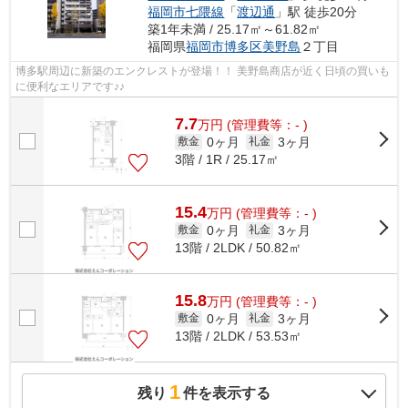
福岡市七隈線
「
渡辺通
」駅 徒歩20分
築1年未満 / 25.17㎡～61.82㎡
福岡県
福岡市博多区
美野島
２丁目
博多駅周辺に新築のエンクレストが登場！！ 美野島商店が近く日頃の買いも
に便利なエリアです♪♪
7.7
万
円
(管理費等：- )
0ヶ月
3ヶ月
敷金
礼金
3階 / 1R / 25.17㎡
15.4
万
円
(管理費等：- )
0ヶ月
3ヶ月
敷金
礼金
13階 / 2LDK / 50.82㎡
15.8
万
円
(管理費等：- )
0ヶ月
3ヶ月
敷金
礼金
13階 / 2LDK / 53.53㎡
1
残り
件を表示する