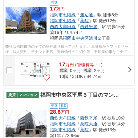
敷0
17
万円
福岡市七隈線
「
渡辺通
」駅 徒歩8分
福岡市七隈線
「
薬院
」駅 徒歩12分
西鉄大牟田線
「
西鉄平尾
」駅 徒歩15分
築16年 / 84.74㎡
福岡県
福岡市中央区
清川
２丁目
弊社は福岡市内の全ての物件取り扱っております。 単身様からファミリー
様、法人契約、テナント出店、売買物件のご紹介等、不動産の事なら全てお
任せください！！ 全ての方に満足して...
17
万
円
(管理費等：- )
0ヶ月
2ヶ月
敷金
礼金
10階 / 3LDK / 84.74㎡
福岡市中央区平尾３丁目のマンション
賃貸 | マンション
敷0
礼0
28.8
万円
西鉄大牟田線
「
西鉄平尾
」駅 徒歩10分
福岡市七隈線
「
薬院大通
」駅 徒歩14分
福岡市七隈線
「
薬院
」駅 徒歩13分
築1年 / 73.96㎡