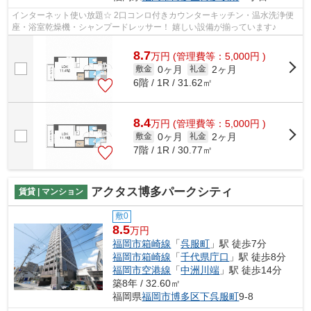
インターネット使い放題☆ 2口コンロ付きカウンターキッチン・温水洗浄便
座・浴室乾燥機・シャンプードレッサー！ 嬉しい設備が揃っています♪
8.7
万
円
(管理費等：5,000円 )
0ヶ月
2ヶ月
敷金
礼金
6階 / 1R / 31.62㎡
8.4
万
円
(管理費等：5,000円 )
0ヶ月
2ヶ月
敷金
礼金
7階 / 1R / 30.77㎡
アクタス博多パークシティ
賃貸 | マンション
敷0
8.5
万円
福岡市箱崎線
「
呉服町
」駅 徒歩7分
福岡市箱崎線
「
千代県庁口
」駅 徒歩8分
福岡市空港線
「
中洲川端
」駅 徒歩14分
築8年 / 32.60㎡
福岡県
福岡市博多区
下呉服町
9-8