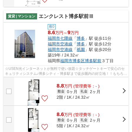
エンクレスト博多駅前Ⅲ
賃貸 | マンション
敷0
8.6
9
万円～
万円
福岡市七隈線
「
博多
」駅 徒歩11分
福岡市空港線
「
博多
」駅 徒歩12分
福岡市空港線
「
祇園
」駅 徒歩20分
築19年 / 24.32㎡
福岡県
福岡市博多区
博多駅前
３丁目
☆USEN光インターネットが無料で使い放題☆タッチゲートキーで安心のセ
キュリティシステム♪博多シティ・博多駅まで徒歩圏内の好立地！！もちろん
システムキッチン・洗面脱衣所・ウォシュ...
8.8
万
円
(管理費等：- )
0ヶ月
2ヶ月
敷金
礼金
2階 / 1K / 24.32㎡
8.6
万
円
(管理費等：- )
0ヶ月
2ヶ月
敷金
礼金
5階 / 1K / 24.32㎡