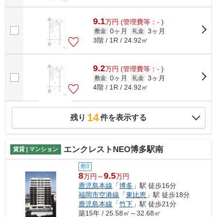
9.1
万
円
(管理費等：- )
0ヶ月
3ヶ月
敷金
礼金
3階 / 1R / 24.92㎡
9.2
万
円
(管理費等：- )
0ヶ月
3ヶ月
敷金
礼金
4階 / 1R / 24.92㎡
14
残り
件を表示する
エンクレストNEO博多駅南
賃貸 | マンション
敷0
8
9.5
万円～
万円
鹿児島本線
「
博多
」駅 徒歩16分
福岡市空港線
「
東比恵
」駅 徒歩18分
鹿児島本線
「
竹下
」駅 徒歩21分
築15年 / 25.58㎡～32.68㎡