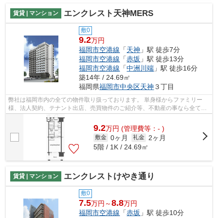
エンクレスト天神MERS
賃貸 | マンション
敷0
9.2
万円
福岡市空港線
「
天神
」駅 徒歩7分
福岡市空港線
「
赤坂
」駅 徒歩13分
福岡市空港線
「
中洲川端
」駅 徒歩16分
築14年 / 24.69㎡
福岡県
福岡市中央区
天神
３丁目
弊社は福岡市内の全ての物件取り扱っております。 単身様からファミリー
様、法人契約、テナント出店、売買物件のご紹介等、不動産の事なら全てお
任せください！！ 全ての方に満足して...
9.2
万
円
(管理費等：- )
0ヶ月
2ヶ月
敷金
礼金
5階 / 1K / 24.69㎡
エンクレストけやき通り
賃貸 | マンション
敷0
7.5
8.8
万円～
万円
福岡市空港線
「
赤坂
」駅 徒歩10分