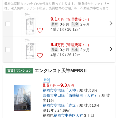
弊社は福岡市内の全ての物件取り扱っております。 単身様からファミリー
様、法人契約、テナント出店、売買物件のご紹介等、不動産の事なら全てお
任せください！！ 全ての方に満足して...
9.1
万
円
(管理費等：- )
0ヶ月
2ヶ月
敷金
礼金
4階 / 1K / 26.12㎡
9.4
万
円
(管理費等：- )
0ヶ月
2ヶ月
敷金
礼金
4階 / 1K / 26.12㎡
エンクレスト天神MERSⅡ
賃貸 | マンション
敷0
8.6
9.3
万円～
万円
福岡市空港線
「
天神
」駅 徒歩8分
西鉄大牟田線
「
西鉄福岡（天神）
」駅 徒
歩11分
福岡市空港線
「
赤坂
」駅 徒歩13分
築13年 / 24.69㎡
福岡県
福岡市中央区
天神
３丁目