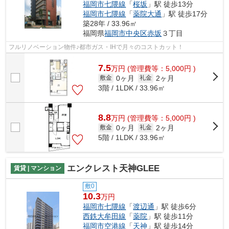
福岡市七隈線
「
桜坂
」駅 徒歩13分
福岡市七隈線
「
薬院大通
」駅 徒歩17分
築28年 / 33.96㎡
福岡県
福岡市中央区
赤坂
３丁目
フルリノベーション物件♪都市ガス・IHで月々のコストカット！
7.5
万
円
(管理費等：5,000円 )
0ヶ月
2ヶ月
敷金
礼金
3階 / 1LDK / 33.96㎡
8.8
万
円
(管理費等：5,000円 )
0ヶ月
2ヶ月
敷金
礼金
5階 / 1LDK / 33.96㎡
エンクレスト天神GLEE
賃貸 | マンション
敷0
10.3
万円
福岡市七隈線
「
渡辺通
」駅 徒歩6分
西鉄大牟田線
「
薬院
」駅 徒歩11分
福岡市空港線
「
天神
」駅 徒歩14分