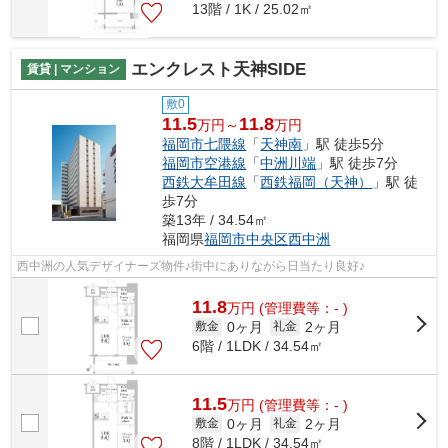
13階 / 1K / 25.02㎡
エンクレスト天神SIDE
賃貸 | マンション
敷0
11.5
11.8
万円～
万円
福岡市七隈線
「
天神南
」駅 徒歩5分
福岡市空港線
「
中洲川端
」駅 徒歩7分
西鉄大牟田線
「
西鉄福岡（天神）
」駅 徒
歩7分
築13年 / 34.54㎡
福岡県
福岡市中央区
西中洲
西中洲の人気デザイナーズ物件♪街中にありながら日当たり良好♪
11.8
万
円
(管理費等：- )
0ヶ月
2ヶ月
敷金
礼金
6階 / 1LDK / 34.54㎡
11.5
万
円
(管理費等：- )
0ヶ月
2ヶ月
敷金
礼金
8階 / 1LDK / 34.54㎡