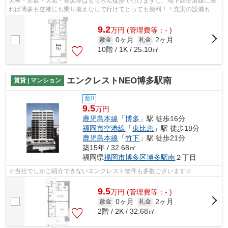
天神・赤坂・大名・長浜等はもちろん徒歩で行けますし、地下鉄空港線に乗
れば博多も空港にも乗り換えなしで行けてとっても便利！！充実の設備も魅
力的です♪
9.2
万
円
(管理費等：- )
0ヶ月
2ヶ月
敷金
礼金
10階 / 1K / 25.10㎡
エンクレストNEO博多駅南
賃貸 | マンション
敷0
9.5
万円
鹿児島本線
「
博多
」駅 徒歩16分
福岡市空港線
「
東比恵
」駅 徒歩18分
鹿児島本線
「
竹下
」駅 徒歩21分
築15年 / 32.68㎡
福岡県
福岡市博多区
博多駅南
２丁目
☆当社でしかご紹介できないエンクレスト物件も多数ございます☆
9.5
万
円
(管理費等：- )
0ヶ月
2ヶ月
敷金
礼金
2階 / 2K / 32.68㎡