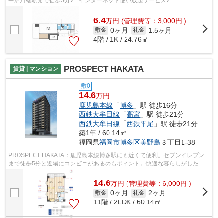
中洲川端駅まで徒歩5分♪ インターネット使い放題サービス♪
6.4
万
円
(管理費等：3,000円 )
0ヶ月
1.5ヶ月
敷金
礼金
4階 / 1K / 24.76㎡
PROSPECT HAKATA
賃貸 | マンション
敷0
14.6
万円
鹿児島本線
「
博多
」駅 徒歩16分
西鉄大牟田線
「
高宮
」駅 徒歩21分
西鉄大牟田線
「
西鉄平尾
」駅 徒歩21分
築1年 / 60.14㎡
福岡県
福岡市博多区
美野島
３丁目1-38
PROSPECT HAKATA：鹿児島本線博多駅にも近くて便利。セブンイレブン
まで徒歩5分と近場にコンビニがあるのもポイント。快適な暮らしがしたい
とお考えの方に、ぜひご紹介したい街があり...
14.6
万
円
(管理費等：6,000円 )
0ヶ月
2ヶ月
敷金
礼金
11階 / 2LDK / 60.14㎡