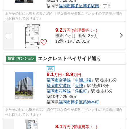
築13年 / 25.81㎡
福岡県
福岡市博多区
博多駅南
１丁目
またその他にも弊社のみご紹介可能な物件が多数ございますので是非お問合
せお待ちしております♪
9.2
万
円
(管理費等：- )
0ヶ月
2ヶ月
敷金
礼金
12階 / 1K / 25.81㎡
エンクレストベイサイド通り
賃貸 | マンション
敷0
8.1
8.9
万円～
万円
福岡市空港線
「
中洲川端
」駅 徒歩15分
福岡市空港線
「
天神
」駅 徒歩18分
福岡市箱崎線
「
呉服町
」駅 徒歩16分
築10年 / 25.85㎡
福岡県
福岡市博多区
築港本町
またその他にも弊社のみご紹介可能な物件が多数ございますので是非お問合
せお待ちしております♪
8.1
万
円
(管理費等：- )