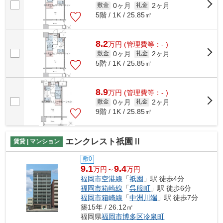
0ヶ月
2ヶ月
敷金
礼金
5階 / 1K / 25.85㎡
8.2
万
円
(管理費等：- )
0ヶ月
2ヶ月
敷金
礼金
5階 / 1K / 25.85㎡
8.9
万
円
(管理費等：- )
0ヶ月
2ヶ月
敷金
礼金
9階 / 1K / 25.85㎡
エンクレスト祇園Ⅱ
賃貸 | マンション
敷0
9.1
9.4
万円～
万円
福岡市空港線
「
祇園
」駅 徒歩4分
福岡市箱崎線
「
呉服町
」駅 徒歩6分
福岡市箱崎線
「
中洲川端
」駅 徒歩7分
築15年 / 26.12㎡
福岡県
福岡市博多区
冷泉町