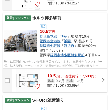
7階 / 1LDK / 34.21㎡
ホルツ博多駅前
賃貸 | マンション
敷0
10.5
万円
鹿児島本線
「
博多
」駅 徒歩10分
福岡市空港線
「
祇園
」駅 徒歩19分
福岡市七隈線
「
渡辺通
」駅 徒歩22分
築3年 / 33.69㎡
福岡県
福岡市博多区
博多駅前
４丁目457
弊社は福岡市内の全ての物件取り扱っております。 単身様からファミリー
様、法人契約、テナント出店、売買物件のご紹介等、不動産の事なら全てお
任せください！！ 全ての方に満足して...
10.5
万
円
(管理費等：7,500円 )
0ヶ月
1ヶ月
敷金
礼金
9階 / 1LDK / 33.69㎡
S-FORT筑紫通り
賃貸 | マンション
敷0