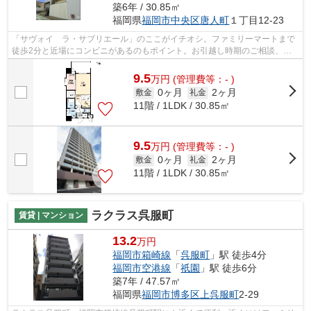
築6年 / 30.85㎡
福岡県
福岡市中央区
唐人町
１丁目12-23
「サヴォイ ラ・サブリエール」のここがイチオシ。ファミリーマートまで
徒歩2分と近場にコンビニがあるのもポイント。お引越し時期のご相談、お
待ちしております。築6年の物件です。...
9.5
万
円
(管理費等：- )
0ヶ月
2ヶ月
敷金
礼金
11階 / 1LDK / 30.85㎡
9.5
万
円
(管理費等：- )
0ヶ月
2ヶ月
敷金
礼金
11階 / 1LDK / 30.85㎡
ラクラス呉服町
賃貸 | マンション
13.2
万円
福岡市箱崎線
「
呉服町
」駅 徒歩4分
福岡市空港線
「
祇園
」駅 徒歩6分
築7年 / 47.57㎡
福岡県
福岡市博多区
上呉服町
2-29