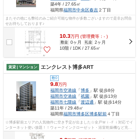
築4年 / 27.65㎡
福岡県
福岡市中央区
春吉
２丁目
またその他にも弊社のみご紹介可能な物件が多数ございますので是非お問合
せお待ちしております♪
10.3
万
円
(管理費等：- )
0ヶ月
2ヶ月
敷金
礼金
10階 / 1DK / 27.65㎡
エンクレスト博多ART
賃貸 | マンション
敷0
9.8
万円
福岡市空港線
「
博多
」駅 徒歩8分
福岡市空港線
「
祇園
」駅 徒歩13分
福岡市七隈線
「
渡辺通
」駅 徒歩14分
築11年 / 29.48㎡
福岡県
福岡市博多区
博多駅前
４丁目
☆博多駅前エリアの人気物件に空き予定が出ました☆全戸Ｗｉ-Ｆｉ対応でイ
ンターネット使い放題！！ウォークインクローゼット・浴室乾燥機など充実
した設備と安心のセキュリティがおすす...