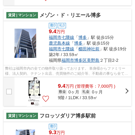
メゾン・ド・リエール博多
賃貸 | マンション
敷0
礼0
9.4
万円
福岡市七隈線
「
博多
」駅 徒歩15分
鹿児島本線
「
博多
」駅 徒歩15分
福岡市七隈線
「
櫛田神社前
」駅 徒歩19分
築2年 / 33.59㎡
福岡県
福岡市博多区
美野島
２丁目2-2
弊社は福岡市内の全ての物件取り扱っております。 単身様からファミリー
様、法人契約、テナント出店、売買物件のご紹介等、不動産の事なら全てお
任せください！！ 全ての方に満足して...
9.4
万
円
(管理費等：7,000円 )
0ヶ月
0ヶ月
敷金
礼金
9階 / 1LDK / 33.59㎡
フロッソダリア博多駅前
賃貸 | マンション
敷0
9.3
万円