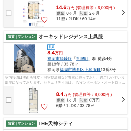
14.6
万
円
(管理費等：6,000円 )
0ヶ月
2ヶ月
敷金
礼金
11階 / 2LDK / 60.14㎡
オーキッドレジデンス上呉服
賃貸 | マンション
礼0
8.4
万円
福岡市箱崎線
「
呉服町
」駅 徒歩4分
築18年 / 33.78㎡
福岡県
福岡市博多区
上呉服町
13番3号
室内設備は洗面所独立・浴室乾燥機など豊富に揃っており、過ごしやすいお
部屋になっております。セキュリティ面は、TVインターホン・オートロック
などを設置しているので安全面でも優...
8.4
万
円
(管理費等：8,000円 )
1ヶ月
0万円
敷金
礼金
6階 / 1LDK / 33.78㎡
THE天神シティ
賃貸 | マンション