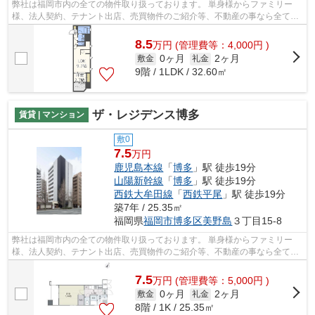
弊社は福岡市内の全ての物件取り扱っております。 単身様からファミリー
様、法人契約、テナント出店、売買物件のご紹介等、不動産の事なら全てお
任せください！！ 全ての方に満足して...
8.5
万
円
(管理費等：4,000円 )
0ヶ月
2ヶ月
敷金
礼金
9階 / 1LDK / 32.60㎡
ザ・レジデンス博多
賃貸 | マンション
敷0
7.5
万円
鹿児島本線
「
博多
」駅 徒歩19分
山陽新幹線
「
博多
」駅 徒歩19分
西鉄大牟田線
「
西鉄平尾
」駅 徒歩19分
築7年 / 25.35㎡
福岡県
福岡市博多区
美野島
３丁目15-8
弊社は福岡市内の全ての物件取り扱っております。 単身様からファミリー
様、法人契約、テナント出店、売買物件のご紹介等、不動産の事なら全てお
任せください！！ 全ての方に満足して...
7.5
万
円
(管理費等：5,000円 )
0ヶ月
2ヶ月
敷金
礼金
8階 / 1K / 25.35㎡