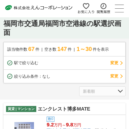
福岡市交通局福岡市空港線の駅選択画
面
67
147
1～30
該当物件数
件
空き数
件
件を表示
駅で絞り込む
変更
変更
絞り込み条件：
なし
エンクレスト博多MATE
賃貸 | マンション
敷0
9.2
9.8
万円～
万円