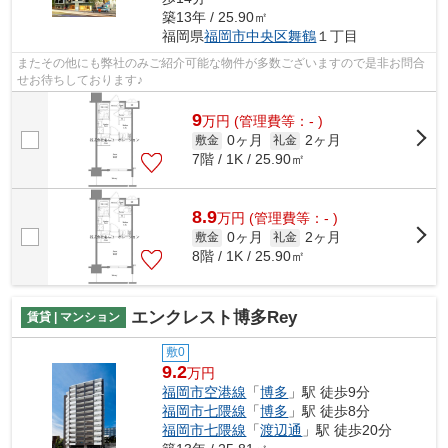
築13年 / 25.90㎡
福岡県
福岡市中央区
舞鶴
１丁目
またその他にも弊社のみご紹介可能な物件が多数ございますので是非お問合
せお待ちしております♪
9
万
円
(管理費等：- )
0ヶ月
2ヶ月
敷金
礼金
7階 / 1K / 25.90㎡
8.9
万
円
(管理費等：- )
0ヶ月
2ヶ月
敷金
礼金
8階 / 1K / 25.90㎡
エンクレスト博多Rey
賃貸 | マンション
敷0
9.2
万円
福岡市空港線
「
博多
」駅 徒歩9分
福岡市七隈線
「
博多
」駅 徒歩8分
福岡市七隈線
「
渡辺通
」駅 徒歩20分