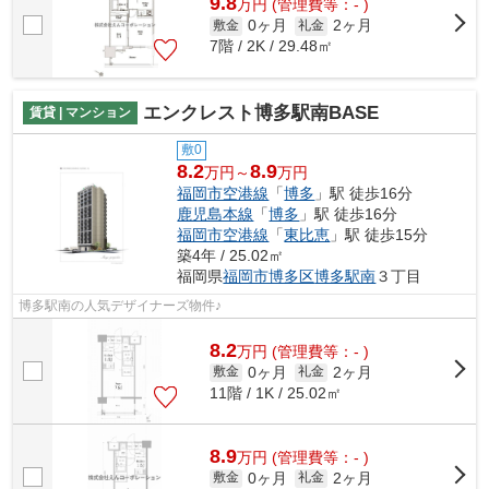
9.8
万
円
(管理費等：- )
0ヶ月
2ヶ月
敷金
礼金
7階 / 2K / 29.48㎡
エンクレスト博多駅南BASE
賃貸 | マンション
敷0
8.2
8.9
万円～
万円
福岡市空港線
「
博多
」駅 徒歩16分
鹿児島本線
「
博多
」駅 徒歩16分
福岡市空港線
「
東比恵
」駅 徒歩15分
築4年 / 25.02㎡
福岡県
福岡市博多区
博多駅南
３丁目
博多駅南の人気デザイナーズ物件♪
8.2
万
円
(管理費等：- )
0ヶ月
2ヶ月
敷金
礼金
11階 / 1K / 25.02㎡
8.9
万
円
(管理費等：- )
0ヶ月
2ヶ月
敷金
礼金