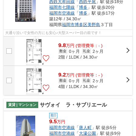
西鉄大牟田線
「
西鉄平尾
」駅 徒歩18分
福岡市七隈線
「
博多
」駅 徒歩20分
福岡市空港線
「
博多
」駅 徒歩17分
築12年 / 34.30㎡
福岡県
福岡市博多区
美野島
３丁目
大通り沿いで女性の方にも安心♪大型スーパー目の前です！
9.8
万
円
(管理費等：- )
0ヶ月
2ヶ月
敷金
礼金
2階 / 1LDK / 34.30㎡
9.2
万
円
(管理費等：- )
0ヶ月
2ヶ月
敷金
礼金
4階 / 1LDK / 34.30㎡
サヴォイ ラ・サブリエール
賃貸 | マンション
敷0
9.5
万円
福岡市空港線
「
唐人町
」駅 徒歩5分
福岡市空港線
「
大濠公園
」駅 徒歩9分