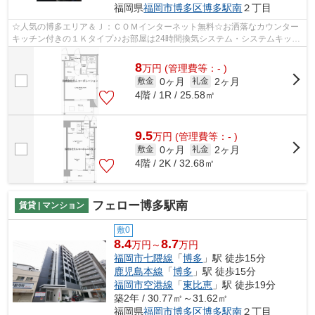
福岡県
福岡市博多区
博多駅南
２丁目
☆人気の博多エリア＆Ｊ：ＣＯＭインターネット無料☆お洒落なカウンター
キッチン付きの１Ｋタイプ♪♪お部屋は24時間換気システム・システムキッチ
ンなど充実した設備！
8
万
円
(管理費等：- )
0ヶ月
2ヶ月
敷金
礼金
4階 / 1R / 25.58㎡
9.5
万
円
(管理費等：- )
0ヶ月
2ヶ月
敷金
礼金
4階 / 2K / 32.68㎡
フェロー博多駅南
賃貸 | マンション
敷0
8.4
8.7
万円～
万円
福岡市七隈線
「
博多
」駅 徒歩15分
鹿児島本線
「
博多
」駅 徒歩15分
福岡市空港線
「
東比恵
」駅 徒歩19分
築2年 / 30.77㎡～31.62㎡
福岡県
福岡市博多区
博多駅南
２丁目