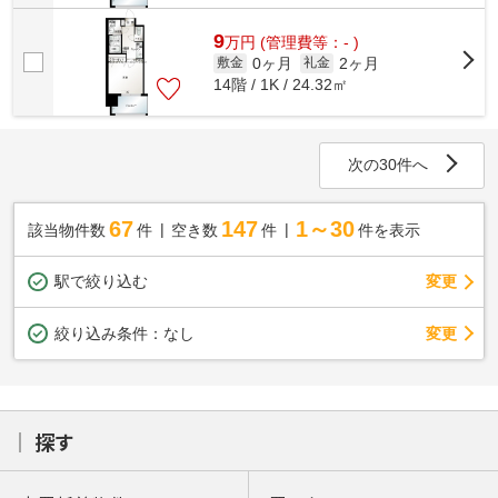
9
万
円
(管理費等：- )
0ヶ月
2ヶ月
敷金
礼金
14階 / 1K / 24.32㎡
次の30件へ
67
147
1～30
該当物件数
件
空き数
件
件を表示
駅で絞り込む
変更
変更
絞り込み条件：
なし
探す