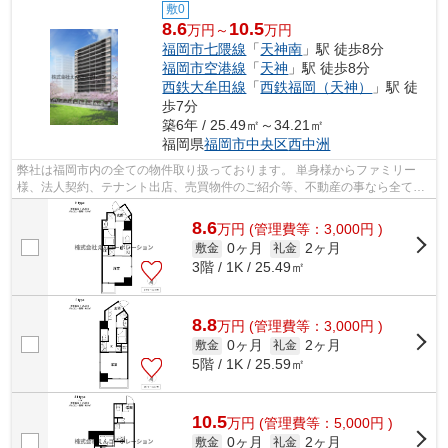
敷0
8.6
10.5
万円～
万円
福岡市七隈線
「
天神南
」駅 徒歩8分
福岡市空港線
「
天神
」駅 徒歩8分
西鉄大牟田線
「
西鉄福岡（天神）
」駅 徒
歩7分
築6年 / 25.49㎡～34.21㎡
福岡県
福岡市中央区
西中洲
弊社は福岡市内の全ての物件取り扱っております。 単身様からファミリー
様、法人契約、テナント出店、売買物件のご紹介等、不動産の事なら全てお
任せください！！ 全ての方に満足して...
8.6
万
円
(管理費等：3,000円 )
0ヶ月
2ヶ月
敷金
礼金
3階 / 1K / 25.49㎡
8.8
万
円
(管理費等：3,000円 )
0ヶ月
2ヶ月
敷金
礼金
5階 / 1K / 25.59㎡
10.5
万
円
(管理費等：5,000円 )
0ヶ月
2ヶ月
敷金
礼金