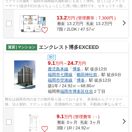
ラクラス呉服町：福岡市箱崎線呉服町駅にも近くて便利。近くにはファミリ
ーマート(徒歩4分)がありちょっとした買い物に便利です。セキュリティ面
は、TVインターホン・オートロックなど...
13.2
万
円
(管理費等：7,300円 )
13.2万円
13.2万円
敷金
礼金
7階 / 2LDK / 47.57㎡
エンクレスト博多EXCEED
賃貸 | マンション
敷0
9.1
24.7
万円～
万円
鹿児島本線
「
博多
」駅 徒歩12分
福岡市七隈線
「
櫛田神社前
」駅 徒歩5分
福岡市空港線
「
博多
」駅 徒歩12分
築1年 / 24.92㎡～68.80㎡
福岡県
福岡市博多区
住吉
２丁目
弊社は福岡市内の全ての物件取り扱っております。 単身様からファミリー
様、法人契約、テナント出店、売買物件のご紹介等、不動産の事なら全てお
任せください！！ 全ての方に満足して...
9.1
万
円
(管理費等：- )
0ヶ月
3ヶ月
敷金
礼金
3階 / 1R / 24.92㎡