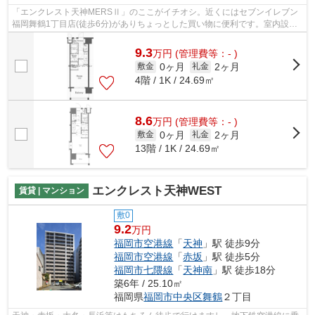
「エンクレスト天神MERSⅡ」のここがイチオシ。近くにはセブンイレブン
福岡舞鶴1丁目店(徒歩6分)がありちょっとした買い物に便利です。室内設備
はシステムキッチン・BS・エアコンなど...
9.3
万
円
(管理費等：- )
0ヶ月
2ヶ月
敷金
礼金
4階 / 1K / 24.69㎡
8.6
万
円
(管理費等：- )
0ヶ月
2ヶ月
敷金
礼金
13階 / 1K / 24.69㎡
エンクレスト天神WEST
賃貸 | マンション
敷0
9.2
万円
福岡市空港線
「
天神
」駅 徒歩9分
福岡市空港線
「
赤坂
」駅 徒歩5分
福岡市七隈線
「
天神南
」駅 徒歩18分
築6年 / 25.10㎡
福岡県
福岡市中央区
舞鶴
２丁目