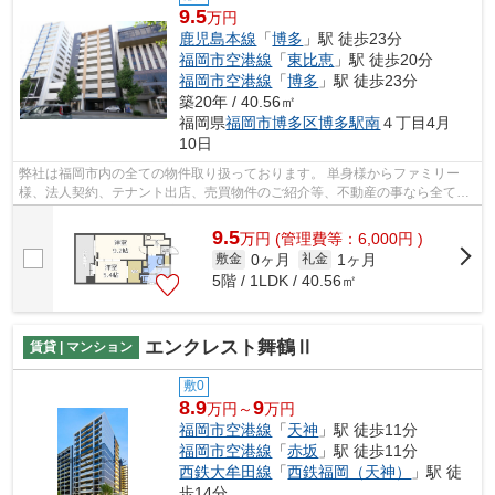
9.5
万円
鹿児島本線
「
博多
」駅 徒歩23分
福岡市空港線
「
東比恵
」駅 徒歩20分
福岡市空港線
「
博多
」駅 徒歩23分
築20年 / 40.56㎡
福岡県
福岡市博多区
博多駅南
４丁目4月
10日
弊社は福岡市内の全ての物件取り扱っております。 単身様からファミリー
様、法人契約、テナント出店、売買物件のご紹介等、不動産の事なら全てお
任せください！！ 全ての方に満足して...
9.5
万
円
(管理費等：6,000円 )
0ヶ月
1ヶ月
敷金
礼金
5階 / 1LDK / 40.56㎡
エンクレスト舞鶴Ⅱ
賃貸 | マンション
敷0
8.9
9
万円～
万円
福岡市空港線
「
天神
」駅 徒歩11分
福岡市空港線
「
赤坂
」駅 徒歩11分
西鉄大牟田線
「
西鉄福岡（天神）
」駅 徒
歩14分