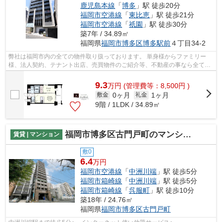
鹿児島本線
「
博多
」駅 徒歩20分
福岡市空港線
「
東比恵
」駅 徒歩21分
福岡市空港線
「
祇園
」駅 徒歩30分
築7年 / 34.89㎡
福岡県
福岡市博多区
博多駅前
４丁目34-2
弊社は福岡市内の全ての物件取り扱っております。 単身様からファミリー
様、法人契約、テナント出店、売買物件のご紹介等、不動産の事なら全てお
任せください！！ 全ての方に満足して...
9.3
万
円
(管理費等：8,500円 )
0ヶ月
1ヶ月
敷金
礼金
9階 / 1LDK / 34.89㎡
福岡市博多区古門戸町のマンション
賃貸 | マンション
敷0
6.4
万円
福岡市空港線
「
中洲川端
」駅 徒歩5分
福岡市箱崎線
「
中洲川端
」駅 徒歩5分
福岡市箱崎線
「
呉服町
」駅 徒歩10分
築18年 / 24.76㎡
福岡県
福岡市博多区
古門戸町