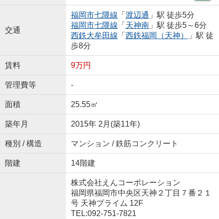
福岡市七隈線
「
渡辺通
」駅 徒歩5分
福岡市七隈線
「
天神南
」駅 徒歩5～6分
交通
西鉄大牟田線
「
西鉄福岡（天神）
」駅 徒
歩8分
賃料
9万円
管理費等
-
面積
25.55㎡
築年月
2015年 2月(築11年)
種別 / 構造
マンション / 鉄筋コンクリート
階建
14階建
株式会社えんコーポレーション
福岡県福岡市中央区天神２丁目７番２１
号 天神プライム 12F
TEL:092-751-7821