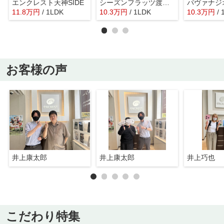
エンクレスト天神SIDE
シーズンフラッツ渡辺通
11.8
万
円
/ 1LDK
10.3
万
円
/ 1LDK
10.3
万
円
/
お客様の声
井上康太郎
井上康太郎
井上巧也
こだわり特集