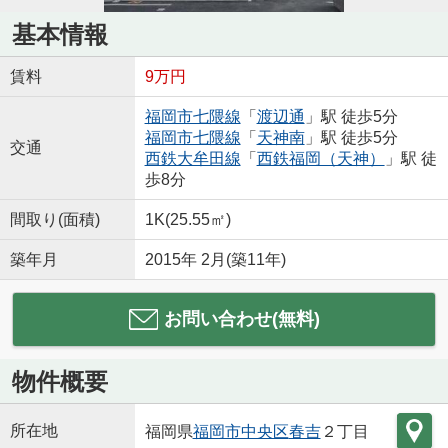
基本情報
賃料
9万円
福岡市七隈線
「
渡辺通
」駅 徒歩5分
福岡市七隈線
「
天神南
」駅 徒歩5分
交通
西鉄大牟田線
「
西鉄福岡（天神）
」駅 徒
歩8分
間取り(面積)
1K(25.55㎡)
築年月
2015年 2月(築11年)
お問い合わせ(無料)
物件概要
所在地
福岡県
福岡市中央区
春吉
２丁目