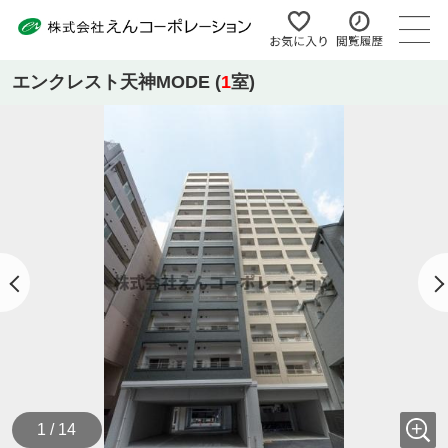
エンクレスト天神MODE (
1
室)
1 / 14