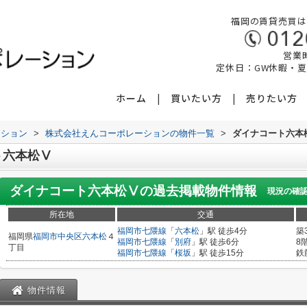
福岡の賃貸売買は
営業時
定休日：GW休暇・
ホーム
買いたい方
売りたい方
ーション
>
株式会社えんコーポレーションの物件一覧
>
ダイナコート六本
ト六本松Ⅴ
ダイナコート六本松Ⅴ
の過去掲載物件情報
現況の確
所在地
交通
福岡市七隈線
「
六本松
」駅 徒歩4分
築
福岡県
福岡市中央区
六本松
４
福岡市七隈線
「
別府
」駅 徒歩6分
8
丁目
福岡市七隈線
「
桜坂
」駅 徒歩15分
鉄
物件情報