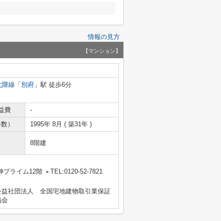
情報の見方
【マンション】
七隈線
「
別府
」駅 徒歩6分
益費
-
年数）
1995年 8月 ( 築31年 )
8階建
神プライム12階
TEL:0120-52-7821
公益社団法人 全国宅地建物取引業保証
議会