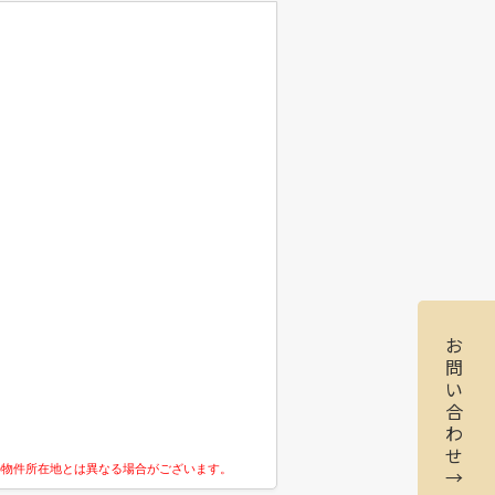
お
問
い
合
わ
せ
の物件所在地とは異なる場合がございます。
→