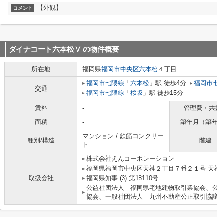
【外観】
コメント
ダイナコート六本松Ⅴ
の物件概要
所在地
福岡県
福岡市中央区
六本松
４丁目
福岡市七隈線
「
六本松
」駅 徒歩4分
福岡市
交通
福岡市七隈線
「
桜坂
」駅 徒歩15分
賃料
-
管理費・共
面積
-
築年月（築
マンション / 鉄筋コンクリー
種別/構造
階建
ト
株式会社えんコーポレーション
福岡県福岡市中央区天神２丁目７番２１号 天
取扱会社
福岡県知事 (3) 第18110号
公益社団法人 福岡県宅地建物取引業協会、
協会、一般社団法人 九州不動産公正取引協