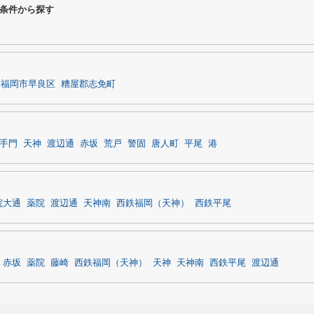
条件から探す
福岡市早良区
糟屋郡志免町
手門
天神
渡辺通
赤坂
荒戸
警固
唐人町
平尾
港
院大通
薬院
渡辺通
天神南
西鉄福岡（天神）
西鉄平尾
赤坂
薬院
藤崎
西鉄福岡（天神）
天神
天神南
西鉄平尾
渡辺通