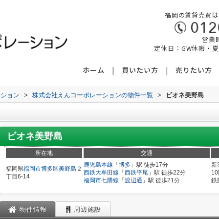
福岡の賃貸売買は
営業時
定休日：GW休暇・
ホーム
買いたい方
売りたい方
ーション
>
株式会社えんコーポレーションの物件一覧
>
ビオネ美野島
ビオネ美野島
所在地
交通
鹿児島本線
「
博多
」駅 徒歩17分
新
福岡県
福岡市博多区
美野島
２
西鉄大牟田線
「
西鉄平尾
」駅 徒歩22分
1
丁目6-14
福岡市七隈線
「
渡辺通
」駅 徒歩21分
鉄
物件情報
周辺施設