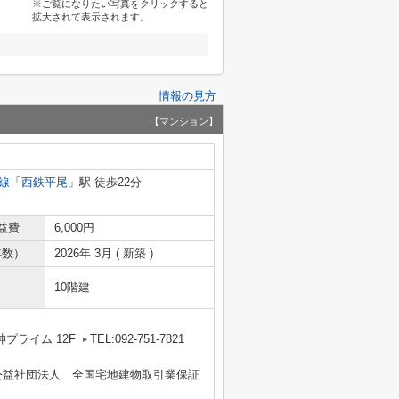
※ご覧になりたい写真をクリックすると
拡大されて表示されます。
情報の見方
【マンション】
線
「
西鉄平尾
」駅 徒歩22分
益費
6,000円
年数）
2026年 3月 ( 新築 )
10階建
プライム 12F
TEL:092-751-7821
公益社団法人 全国宅地建物取引業保証