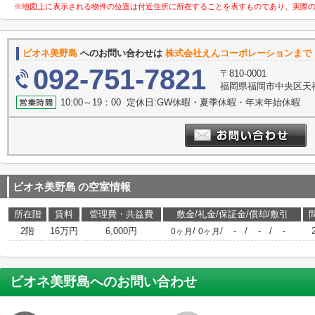
※地図上に表示される物件の位置は付近住所に所在することを表すものであり、実際
ビオネ美野島
へのお問い合わせは
株式会社えんコーポレーションまで
092-751-7821
〒810-0001
福岡県福岡市中央区天神
10:00～19：00 定休日:GW休暇・夏季休暇・年末年始休暇
ビオネ美野島
の空室情報
所在階
賃料
管理費・共益費
敷金/礼金/保証金/償却/敷引
2階
16万円
6,000円
/
/
/
/
0ヶ月
0ヶ月
-
-
-
ビオネ美野島
へのお問い合わせ