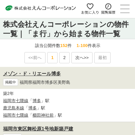
株式会社えんコーポレーションの物件
一覧｜「ま行」から始まる物件一覧
該当公開件数
152
件
1-100
件表示
<<前へ
1
2
次へ>>
最初
メゾン・ド・リエール博多
福岡県福岡市博多区美野島
掲載中
築2年
福岡市七隈線
「
博多
」駅
鹿児島本線
「
博多
」駅
福岡市七隈線
「
櫛田神社前
」駅
福岡市東区舞松原1号地新築戸建