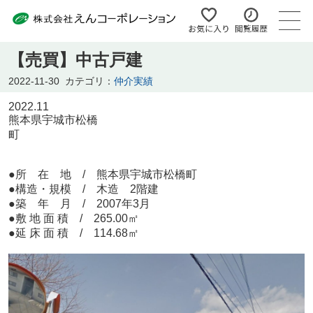
【売買】中古戸建
2022-11-30
カテゴリ：
仲介実績
2022.11
熊本県宇城市松橋
町
●所 在 地 /
熊本県宇城市松橋町
●構造・規模 / 木造 2階建
●築 年 月 / 2007年3月
●敷 地 面 積 / 265.00㎡
●延 床 面 積 / 114.68㎡