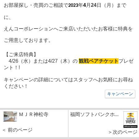
お部屋探し・売買のご相談で
年
4
月
24
日（月）まで
2023
に、
えんコーポレーションへご来店いただいたお客様に特典を
ご用意しております。
【ご来店
特典】
4/26（水）または4/27（木）の
観戦ペアチケット
プレゼ
ント！!
キャンペーンの詳細についてはスタッフへお気軽にお尋ね
ください！
キャンペーン
ＭＪＲ神松寺
福岡ソフトバンクホ...
＜ 前のページ
＞次のページ