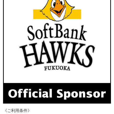
《ご利用
条件》