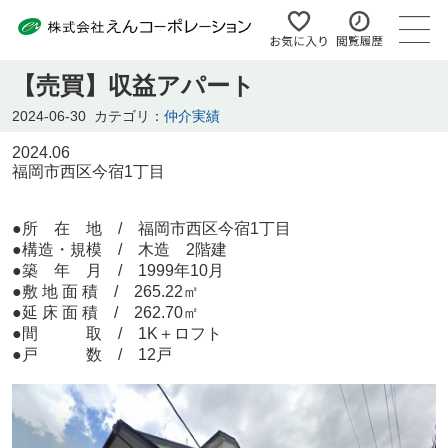
【売買】収益アパート
2024-06-30
カテゴリ：
仲介実績
2024.06
福岡市西区今宿1丁目
●所 在 地 / 福岡市西区今宿1丁目
●構造・規模 / 木造 2階建
●築 年 月 / 1999年10月
●敷 地 面 積 / 265.22㎡
●延 床 面 積 / 262.70㎡
●間 取 / 1K＋ロフト
●戸 数 / 12戸