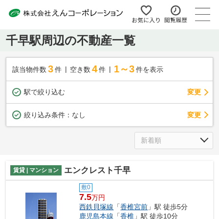
千早駅周辺の不動産一覧
3
4
1～3
該当物件数
件
空き数
件
件を表示
駅で絞り込む
変更
変更
絞り込み条件：
なし
エンクレスト千早
賃貸 | マンション
敷0
7.5
万円
西鉄貝塚線
「
香椎宮前
」駅 徒歩5分
鹿児島本線
「
香椎
」駅 徒歩10分