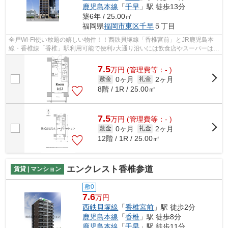
鹿児島本線
「
千早
」駅 徒歩13分
築6年 / 25.00㎡
福岡県
福岡市東区
千早
５丁目
全戸Wi-Fi使い放題の嬉しい物件！！西鉄貝塚線「香椎宮前」とJR鹿児島本
線・香椎線「香椎」駅利用可能で便利♪大通り沿いには飲食店やスーパーはも
ちろん、大型量販店等便利なお店がた...
7.5
万
円
(管理費等：- )
0ヶ月
2ヶ月
敷金
礼金
8階 / 1R / 25.00㎡
7.5
万
円
(管理費等：- )
0ヶ月
2ヶ月
敷金
礼金
12階 / 1R / 25.00㎡
エンクレスト香椎参道
賃貸 | マンション
敷0
7.6
万円
西鉄貝塚線
「
香椎宮前
」駅 徒歩2分
鹿児島本線
「
香椎
」駅 徒歩8分
鹿児島本線
「
千早
」駅 徒歩11分