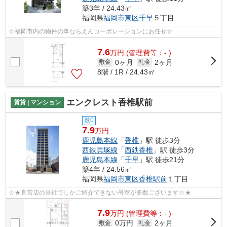
築3年 / 24.43㎡
福岡県
福岡市東区
千早
５丁目
☆福岡市内の物件の事ならえんコーポレーションにお任せ☆
7.6
万
円
(管理費等：- )
0ヶ月
2ヶ月
敷金
礼金
8階 / 1R / 24.43㎡
エンクレスト香椎駅前
賃貸 | マンション
敷0
7.9
万円
鹿児島本線
「
香椎
」駅 徒歩3分
西鉄貝塚線
「
西鉄香椎
」駅 徒歩3分
鹿児島本線
「
千早
」駅 徒歩21分
築4年 / 24.56㎡
福岡県
福岡市東区
香椎駅前
１丁目
☆★直営店の当社でしかご紹介できない号室が多数ございます☆★
7.9
万
円
(管理費等：- )
0万円
2ヶ月
敷金
礼金