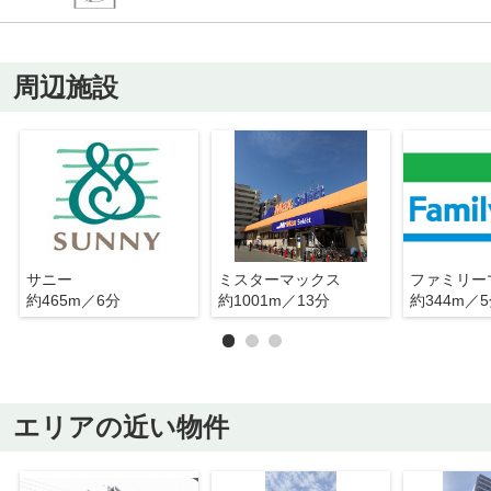
周辺施設
サニー
ミスターマックス
ファミリー
約465m／6分
約1001m／13分
約344m／
エリアの近い物件