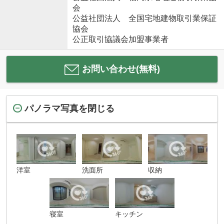
会
公益社団法人 全国宅地建物取引業保証
協会
公正取引協議会加盟事業者
お問い合わせ(無料)
パノラマ写真を閉じる
洋室
洗面所
収納
寝室
キッチン