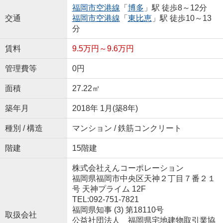
福岡市空港線
「
博多
」駅 徒歩8～12分
交通
福岡市空港線
「
東比恵
」駅 徒歩10～13
分
賃料
9.5万円～9.6万円
管理費等
0円
面積
27.22㎡
築年月
2018年 1月(築8年)
種別 / 構造
マンション / 鉄筋コンクリート
階建
15階建
株式会社えんコーポレーション
福岡県福岡市中央区天神２丁目７番２１
号 天神プライム 12F
TEL:092-751-7821
福岡県知事 (3) 第18110号
取扱会社
公益社団法人 福岡県宅地建物取引業協