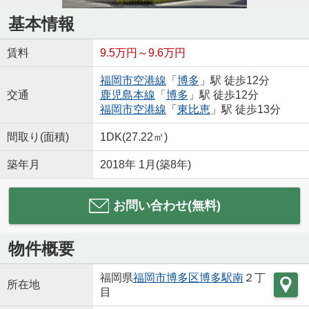
基本情報
賃料
9.5万円～9.6万円
福岡市空港線
「
博多
」駅 徒歩12分
交通
鹿児島本線
「
博多
」駅 徒歩12分
福岡市空港線
「
東比恵
」駅 徒歩13分
間取り(面積)
1DK(27.22㎡)
築年月
2018年 1月(築8年)
お問い合わせ(無料)
物件概要
福岡県
福岡市博多区
博多駅南
２丁
所在地
目