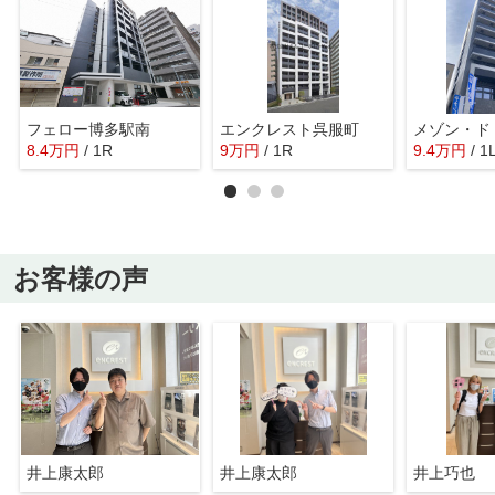
フェロー博多駅南
エンクレスト呉服町
8.4
万
円
/ 1R
9
万
円
/ 1R
9.4
万
円
/ 1
お客様の声
井上康太郎
井上康太郎
井上巧也