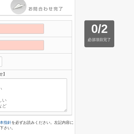
0
/
2
必須項目完了
せ】
本指針
を必ずお読みください。左記内容に
下さい。