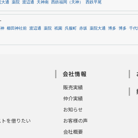
院大通
薬院
渡辺通
天神南
西鉄福岡（天神）
西鉄平尾
す
天神
櫛田神社前
渡辺通
薬院
祇園
呉服町
赤坂
薬院大通
博多
博多
千代
会社情報
販売実績
仲介実績
お知らせ
ストを借りたい
お客様の声
会社概要