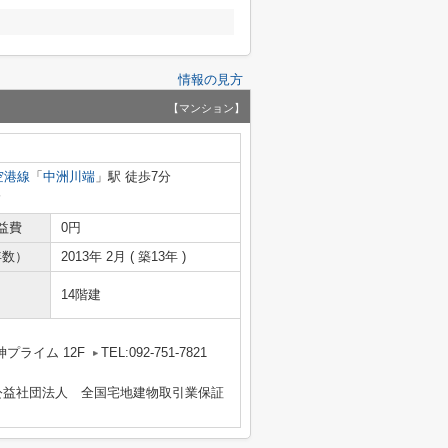
情報の見方
【マンション】
空港線
「
中洲川端
」駅 徒歩7分
分
益費
0円
年数）
2013年 2月 ( 築13年 )
14階建
プライム 12F
TEL:092-751-7821
公益社団法人 全国宅地建物取引業保証