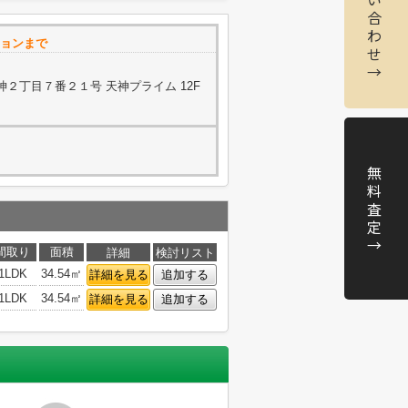
合
わ
ョンまで
せ
→
２丁目７番２１号 天神プライム 12F
無
料
査
定
→
間取り
面積
詳細
検討リスト
1LDK
34.54㎡
詳細を見る
追加する
1LDK
34.54㎡
詳細を見る
追加する