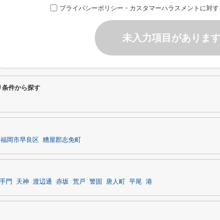
プライバシーポリシー・カスタマーハラスメントに対す
未入力項目がありま
り条件から探す
福岡市早良区
糟屋郡志免町
手門
天神
渡辺通
赤坂
荒戸
警固
唐人町
平尾
港