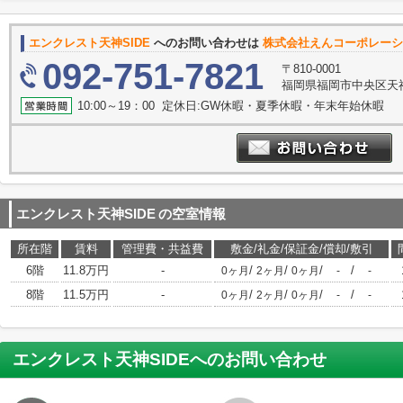
エンクレスト天神SIDE
へのお問い合わせは
株式会社えんコーポレーシ
092-751-7821
〒810-0001
福岡県福岡市中央区天神
10:00～19：00 定休日:GW休暇・夏季休暇・年末年始休暇
エンクレスト天神SIDE
の空室情報
所在階
賃料
管理費・共益費
敷金/礼金/保証金/償却/敷引
6階
11.8万円
-
/
/
/
/
0ヶ月
2ヶ月
0ヶ月
-
-
8階
11.5万円
-
/
/
/
/
0ヶ月
2ヶ月
0ヶ月
-
-
エンクレスト天神SIDE
へのお問い合わせ