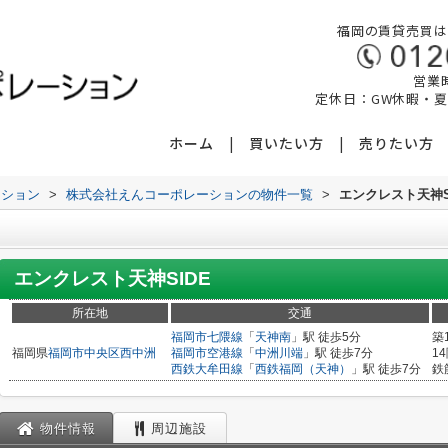
福岡の賃貸売買は
営業時
定休日：GW休暇・
ホーム
買いたい方
売りたい方
ーション
>
株式会社えんコーポレーションの物件一覧
>
エンクレスト天神S
エンクレスト天神SIDE
所在地
交通
福岡市七隈線
「
天神南
」駅 徒歩5分
築
福岡県
福岡市中央区
西中洲
福岡市空港線
「
中洲川端
」駅 徒歩7分
1
西鉄大牟田線
「
西鉄福岡（天神）
」駅 徒歩7分
鉄
物件情報
周辺施設