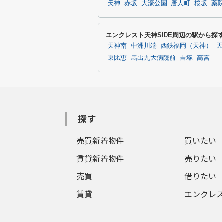
天神
赤坂
大濠公園
唐人町
桜坂
薬
エンクレスト天神SIDE周辺の駅から探
天神南
中洲川端
西鉄福岡（天神）
東比恵
馬出九大病院前
吉塚
高宮
探す
売買新着物件
買いたい
賃貸新着物件
売りたい
売買
借りたい
賃貸
エンクレ