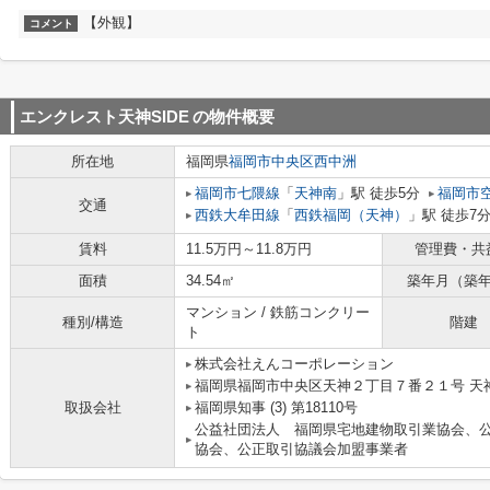
【外観】
コメント
エンクレスト天神SIDE
の物件概要
所在地
福岡県
福岡市中央区
西中洲
福岡市七隈線
「
天神南
」駅 徒歩5分
福岡市
交通
西鉄大牟田線
「
西鉄福岡（天神）
」駅 徒歩7
賃料
11.5万円～11.8万円
管理費・共
面積
34.54㎡
築年月（築
マンション / 鉄筋コンクリー
種別/構造
階建
ト
株式会社えんコーポレーション
福岡県福岡市中央区天神２丁目７番２１号 天神
取扱会社
福岡県知事 (3) 第18110号
公益社団法人 福岡県宅地建物取引業協会、
協会、公正取引協議会加盟事業者