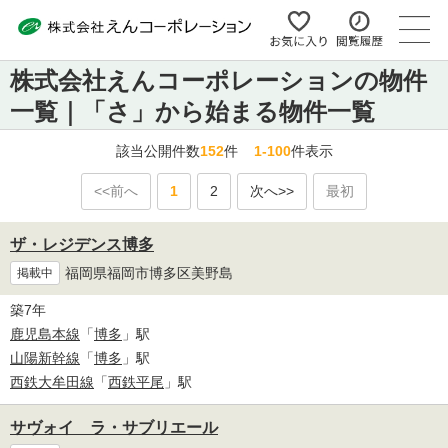
株式会社えんコーポレーションの物件
一覧｜「さ」から始まる物件一覧
該当公開件数
152
件
1-100
件表示
<<前へ
1
2
次へ>>
最初
ザ・レジデンス博多
福岡県福岡市博多区美野島
掲載中
築7年
鹿児島本線
「
博多
」駅
山陽新幹線
「
博多
」駅
西鉄大牟田線
「
西鉄平尾
」駅
サヴォイ ラ・サブリエール