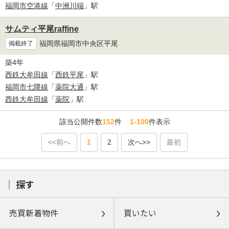
福岡市空港線
「
中洲川端
」駅
サムティ平尾raffine
福岡県福岡市中央区平尾
掲載終了
築4年
西鉄大牟田線
「
西鉄平尾
」駅
福岡市七隈線
「
薬院大通
」駅
西鉄大牟田線
「
薬院
」駅
該当公開件数
152
件
1-100
件表示
<<前へ
1
2
次へ>>
最初
探す
売買新着物件
買いたい