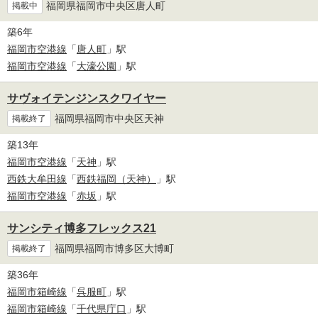
福岡県福岡市中央区唐人町
掲載中
築6年
福岡市空港線
「
唐人町
」駅
福岡市空港線
「
大濠公園
」駅
サヴォイテンジンスクワイヤー
福岡県福岡市中央区天神
掲載終了
築13年
福岡市空港線
「
天神
」駅
西鉄大牟田線
「
西鉄福岡（天神）
」駅
福岡市空港線
「
赤坂
」駅
サンシティ博多フレックス21
福岡県福岡市博多区大博町
掲載終了
築36年
福岡市箱崎線
「
呉服町
」駅
福岡市箱崎線
「
千代県庁口
」駅