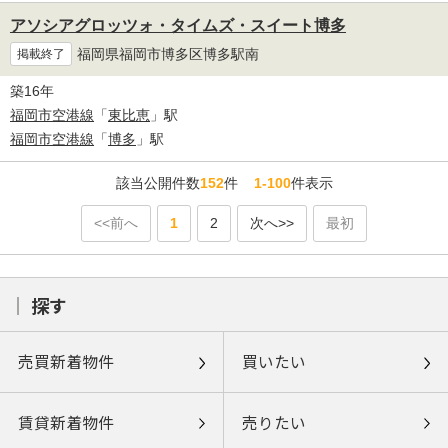
アソシアグロッツォ・タイムズ・スイート博多
福岡県福岡市博多区博多駅南
掲載終了
築16年
福岡市空港線
「
東比恵
」駅
福岡市空港線
「
博多
」駅
該当公開件数
152
件
1-100
件表示
<<前へ
1
2
次へ>>
最初
探す
売買新着物件
買いたい
賃貸新着物件
売りたい