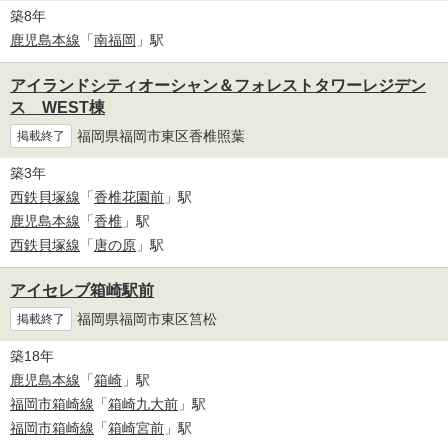
築8年
鹿児島本線
「
南福岡
」駅
アイランドシティオーシャン＆フォレストタワーレジデン
ス WEST棟
福岡県福岡市東区香椎照葉
掲載終了
築3年
西鉄貝塚線
「
香椎花園前
」駅
鹿児島本線
「
香椎
」駅
西鉄貝塚線
「
唐の原
」駅
アイセレブ箱崎駅前
福岡県福岡市東区筥松
掲載終了
築18年
鹿児島本線
「
箱崎
」駅
福岡市箱崎線
「
箱崎九大前
」駅
福岡市箱崎線
「
箱崎宮前
」駅