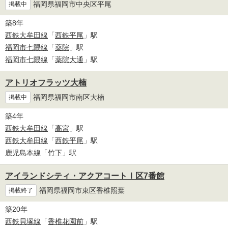
福岡県福岡市中央区平尾
掲載中
築8年
西鉄大牟田線
「
西鉄平尾
」駅
福岡市七隈線
「
薬院
」駅
福岡市七隈線
「
薬院大通
」駅
アトリオフラッツ大楠
福岡県福岡市南区大楠
掲載中
築4年
西鉄大牟田線
「
高宮
」駅
西鉄大牟田線
「
西鉄平尾
」駅
鹿児島本線
「
竹下
」駅
アイランドシティ・アクアコートⅠ区7番館
福岡県福岡市東区香椎照葉
掲載終了
築20年
西鉄貝塚線
「
香椎花園前
」駅