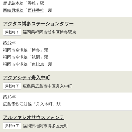
鹿児島本線
「
香椎
」駅
西鉄貝塚線
「
西鉄香椎
」駅
アクタス博多ステーションタワー
福岡県福岡市博多区博多駅東
掲載終了
築22年
福岡市空港線
「
博多
」駅
福岡市空港線
「
祇園
」駅
福岡市空港線
「
東比恵
」駅
アクアシティ舟入中町
広島県広島市中区舟入中町
掲載終了
築16年
広島電鉄江波線
「
舟入本町
」駅
アルファシオサウスフォンテ
福岡県福岡市博多区元町
掲載終了