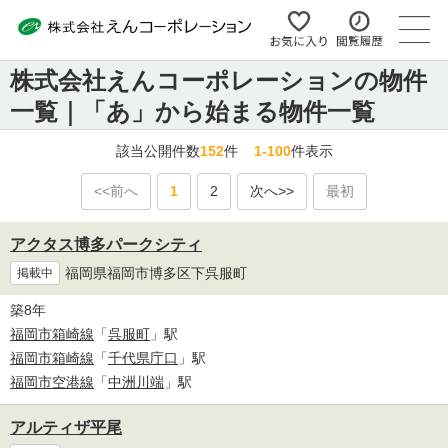
株式会社えんコーポレーションの物件
一覧｜「あ」から始まる物件一覧
該当公開件数
152
件
1-100
件表示
<<前へ
1
2
次へ>>
最初
アクタス博多パークシティ
福岡県福岡市博多区下呉服町
掲載中
築8年
福岡市箱崎線
「
呉服町
」駅
福岡市箱崎線
「
千代県庁口
」駅
福岡市空港線
「
中洲川端
」駅
アルティザ平尾