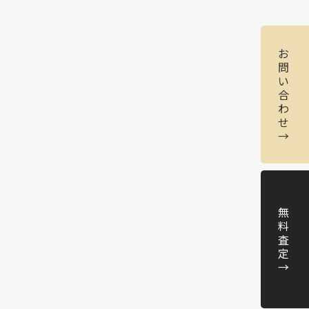
お
問
い
合
わ
せ
→
無
料
査
定
→