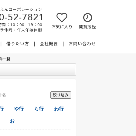
えんコーポレーション
間：10：00 - 19：00
お気に入り
閲覧履歴
夏季休暇・年末年始休暇
借りたい方
会社概要
お問い合わせ
件一覧
行
や行
ら行
わ行
お