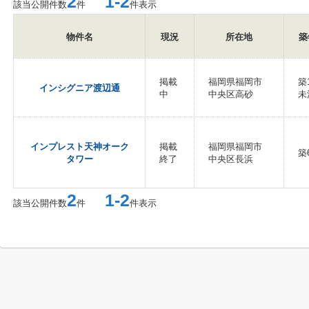
2
1-2
該当公開件数
件
件表示
物件名
現況
所在地
築
掲載
福岡県福岡市
築
インシグニア渡辺通
中
中央区高砂
未
インプレスト天神オーク
掲載
福岡県福岡市
築
タワー
終了
中央区長浜
2
1-2
該当公開件数
件
件表示